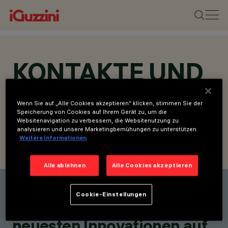
KONTAKTE UND
STANDORTE
Wenn Sie auf „Alle Cookies akzeptieren“ klicken, stimmen Sie der
Speicherung von Cookies auf Ihrem Gerät zu, um die
Websitenavigation zu verbessern, die Websitenutzung zu
analysieren und unsere Marketingbemühungen zu unterstützen.
Weitere Informationen
KONTAKT SUCHEN
ANFRAGE SENDEN
Alle ablehnen
Alle Cookies akzeptieren
Einen Kontakt finden
Cookie-Einstellungen
Bleiben Sie über unsere
neuesten Innovationen auf