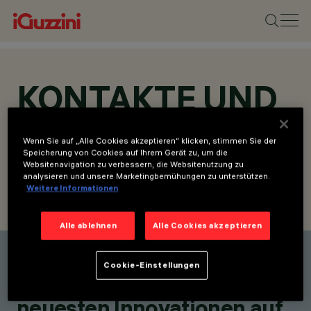
KONTAKTE UND
STANDORTE
Wenn Sie auf „Alle Cookies akzeptieren“ klicken, stimmen Sie der
Speicherung von Cookies auf Ihrem Gerät zu, um die
Websitenavigation zu verbessern, die Websitenutzung zu
analysieren und unsere Marketingbemühungen zu unterstützen.
Weitere Informationen
KONTAKT SUCHEN
ANFRAGE SENDEN
Alle ablehnen
Alle Cookies akzeptieren
Einen Kontakt finden
Cookie-Einstellungen
Bleiben Sie über unsere
neuesten Innovationen auf