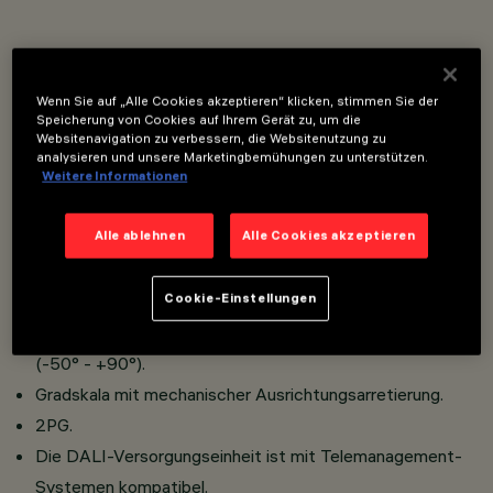
Strahlerleuchte zur Bestückung mit LEDs.
Montage als Boden-, Decken-, Wandleuchte mit Bügel,
Wenn Sie auf „Alle Cookies akzeptieren“ klicken, stimmen Sie der
als Wandleuchte mit Aufhängebügel, als Mastleuchte
Speicherung von Cookies auf Ihrem Gerät zu, um die
Websitenavigation zu verbessern, die Websitenutzung zu
mit Ausleger und als Mastleuchte mit Flansch.
analysieren und unsere Marketingbemühungen zu unterstützen.
Besteht aus Leuchtengehäuse aus Aluminiumdruckguss
Weitere Informationen
und gehärtetem durchsichtigen Natrium-Kalzium-
Alle ablehnen
Alle Cookies akzeptieren
Sicherheitsglas. Bügel für die Verwendung als Strahler
und Bügel für die Verwendung als Aufhängebügel separat
Cookie-Einstellungen
zu bestellen.
Leuchtengehäuse ist in der Waagerechten schwenkbar
(-50° - +90°).
Gradskala mit mechanischer Ausrichtungsarretierung.
2PG.
Die DALI-Versorgungseinheit ist mit Telemanagement-
Systemen kompatibel.