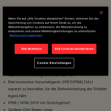
Leuchte zur Lichtprojektion für den Einsatz mit LED-
Wenn Sie auf „Alle Cookies akzeptieren“ klicken, stimmen Sie der
Lichtquellen Installation am Boden, an der Decke, an der
Speicherung von Cookies auf Ihrem Gerät zu, um die
Wand mit Bügel und an der Wand mit Griff.
Websitenavigation zu verbessern, die Websitenutzung zu
analysieren und unsere Marketingbemühungen zu unterstützen.
Bestehend aus Leuchtengehäuse aus Aluminium-
Weitere Informationen
Druckguss und gehärtetem, transparentem Kalknatron-
Sicherheitsglas. Bügel zur Installation als Strahler und
Alle ablehnen
Alle Cookies akzeptieren
Bügel zur Installation mit Griff sind separat zu bestellen.
Horizontal schwenkbares Leuchtengehäuse (-50°/+90°)
Cookie-Einstellungen
Gradskala mit mechanischer Blockierung der Ausrichtung
Kabelverschraubung aus Edelstahl A2
Elektronisches Vorschaltgerät (IP67/IP68) DALI
separat zu bestellen, für die Reihenschaltung der Strahler
Agorà Slim
IP66 / IK08 (IK10 mit Schutzgitter)
Optiken Opti Beam-Linse