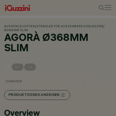
AUSSENLEUCHTEN
/
STRAHLER FÜR AUSSENBEREICHE
/
AGORÀ
/
Ø368MM SLIM
AGORÀ Ø368MM
SLIM
OVERVIEW
PRODUKTCODES ANZEIGEN
Overview