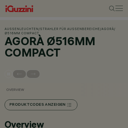
AUSSENLEUCHTEN
/
STRAHLER FÜR AUSSENBEREICHE
/
AGORÀ
/
Ø516MM COMPACT
AGORÀ Ø516MM
COMPACT
OVERVIEW
PRODUKTCODES ANZEIGEN
Overview