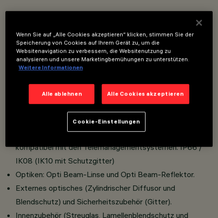
Leuchte zur Lichtprojektion für den Einsatz mit LED-
Wenn Sie auf „Alle Cookies akzeptieren“ klicken, stimmen Sie der
Lichtquellen Boden-, Decken- und Wandinstallation.
Speicherung von Cookies auf Ihrem Gerät zu, um die
Bestehend aus Leuchtengehäuse und Bügel aus
Websitenavigation zu verbessern, die Websitenutzung zu
analysieren und unsere Marketingbemühungen zu unterstützen.
Aluminium-Druckguss und gehärtetem, transparentem
Weitere Informationen
Kalknatron-Sicherheitsglas.
Horizontal schwenkbares Leuchtengehäuse (-50°/+90°)
Alle ablehnen
Alle Cookies akzeptieren
Gradskala mit mechanischer Blockierung der Ausrichtung
Doppelte PG
Cookie-Einstellungen
Elektronisches Vorschaltgerät (IP67/IP68) DALI
kompatibel mit den Telemanagementsystemen. IP66 /
IK08 (IK10 mit Schutzgitter)
Optiken: Opti Beam-Linse und Opti Beam-Reflektor.
Externes optisches (Zylindrischer Diffusor und
Blendschutz) und Sicherheitszubehör (Gitter).
Innenzubehör (Streuglas, Lamellenblendschutz und