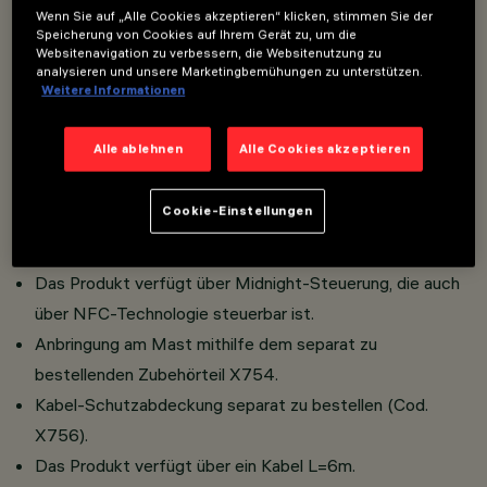
Leuchtengehäuse aus Aluminiumdruckguss.
Wenn Sie auf „Alle Cookies akzeptieren“ klicken, stimmen Sie der
Speicherung von Cookies auf Ihrem Gerät zu, um die
Produkt mit Straßenoptiken mit System Opti Smart
Websitenavigation zu verbessern, die Websitenutzung zu
Lenses (mit CSP-Optiken).
analysieren und unsere Marketingbemühungen zu unterstützen.
Weitere Informationen
Keine Streuung des Lichtstroms nach oben.
Hoher Sehkomfort.
Alle ablehnen
Alle Cookies akzeptieren
Keine photobiologische Gefahr. Die Leuchte gehört zur
Kategorie “Exempt Group” (keine photobiologischen
Cookie-Einstellungen
Gefahren in Verbindung mit Infrarot, Blaulicht und UV-
Strahlung) gemäß EU-Norm 62471:2008.
Das Produkt verfügt über Midnight-Steuerung, die auch
über NFC-Technologie steuerbar ist.
Anbringung am Mast mithilfe dem separat zu
bestellenden Zubehörteil X754.
Kabel-Schutzabdeckung separat zu bestellen (Cod.
X756).
Das Produkt verfügt über ein Kabel L=6m.