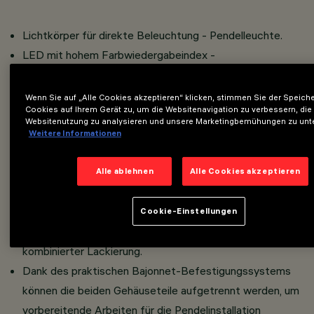
Lichtkörper für direkte Beleuchtung - Pendelleuchte.
LED mit hohem Farbwiedergabeindex -
Lichtausstrahlung mit hoher Leuchtleistung für den
Einsatz als Allgemeinbeleuchtung.
Wenn Sie auf „Alle Cookies akzeptieren“ klicken, stimmen Sie der Speich
Cookies auf Ihrem Gerät zu, um die Websitenavigation zu verbessern, die
Lichtausgabeaggregat aus PMMA bestehend aus
Websitenutzung zu analysieren und unsere Marketingbemühungen zu unte
durchsichtigem Reflektor mit Prismenstruktur kombiniert
Weitere Informationen
mit Lichtstromverstärker und Blendschutz - eine interne
Abdeckung aus Polycarbonat definiert das Aussehen
Alle ablehnen
Alle Cookies akzeptieren
des Leuchtengehäuses.
Außenstruktur des Dual-Leuchtengehäuses aus
Cookie-Einstellungen
gedrehtem Aluminium - Finish in einheitlicher oder
kombinierter Lackierung.
Dank des praktischen Bajonnet-Befestigungssystems
können die beiden Gehäuseteile aufgetrennt werden, um
vorbereitende Arbeiten für die Pendelinstallation