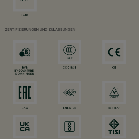
IP40
ZERTIFIZIERUNGEN UND ZULASSUNGEN
BVB
CCC S&E
CE
BYGGVARUBE-
DÖMNINGEN
EAC
ENEC-03
RETILAP