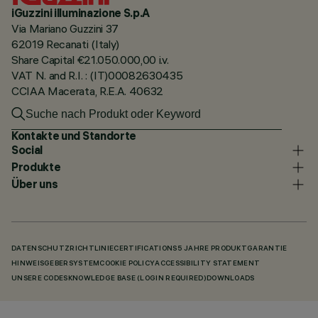
iGuzzini illuminazione S.p.A
Via Mariano Guzzini 37
62019 Recanati (Italy)
Share Capital €21.050.000,00 i.v.
VAT N. and R.I. : (IT)00082630435
CCIAA Macerata, R.E.A. 40632
Kontakte und Standorte
Social
Produkte
Über uns
DATENSCHUTZRICHTLINIE
CERTIFICATIONS
5 JAHRE PRODUKTGARANTIE
HINWEISGEBERSYSTEM
COOKIE POLICY
ACCESSIBILITY STATEMENT
UNSERE CODES
KNOWLEDGE BASE (LOGIN REQUIRED)
DOWNLOADS