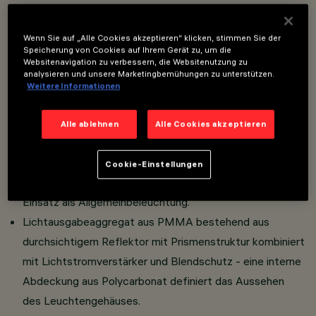
Overview
Wenn Sie auf „Alle Cookies akzeptieren“ klicken, stimmen Sie der
Speicherung von Cookies auf Ihrem Gerät zu, um die
Die Leuchte in der Version Pure zeichnet sich durch
Websitenavigation zu verbessern, die Websitenutzung zu
analysieren und unsere Marketingbemühungen zu unterstützen.
einen transluzenten, strukturierten unteren Außenring
Weitere Informationen
aus.
Lichtkörper für direkte Beleuchtung - Pendelleuchte.
Alle ablehnen
Alle Cookies akzeptieren
UGR<19 Version.
LED mit hohem Farbwiedergabeindex -
Cookie-Einstellungen
Lichtausstrahlung mit hoher Leuchtleistung für den
Einsatz als Allgemeinbeleuchtung.
Lichtausgabeaggregat aus PMMA bestehend aus
durchsichtigem Reflektor mit Prismenstruktur kombiniert
mit Lichtstromverstärker und Blendschutz - eine interne
Abdeckung aus Polycarbonat definiert das Aussehen
des Leuchtengehäuses.