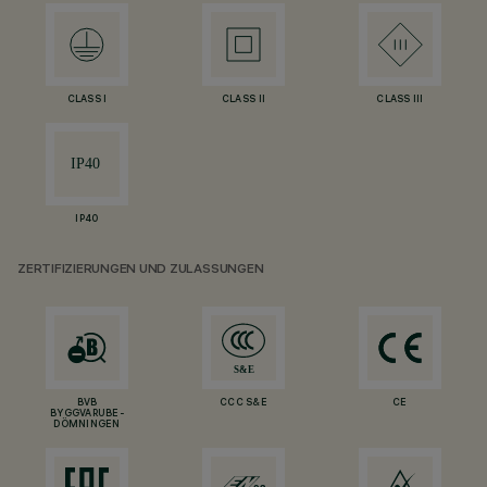
CLASS I
CLASS II
CLASS III
IP40
ZERTIFIZIERUNGEN UND ZULASSUNGEN
BVB
CCC S&E
CE
BYGGVARUBE-
DÖMNINGEN