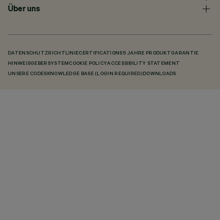
Über uns
DATENSCHUTZRICHTLINIE
CERTIFICATIONS
5 JAHRE PRODUKTGARANTIE
HINWEISGEBERSYSTEM
COOKIE POLICY
ACCESSIBILITY STATEMENT
UNSERE CODES
KNOWLEDGE BASE (LOGIN REQUIRED)
DOWNLOADS