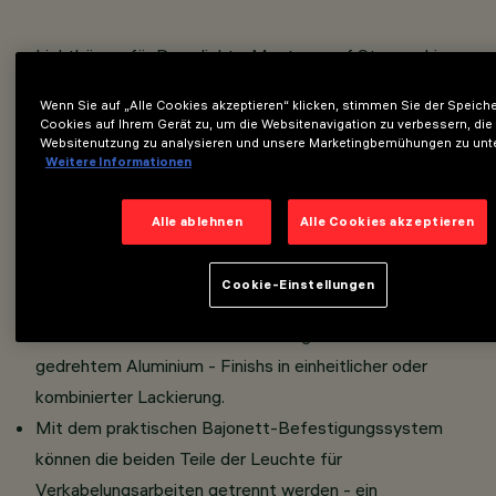
Lichtkörper für Downlight - Montage auf Stromschiene.
LED-Lichtquelle mit hohem Farbwiedergabeindex -
Wenn Sie auf „Alle Cookies akzeptieren“ klicken, stimmen Sie der Speich
Hochleistungsfähige Lichtemission mit hoher
Cookies auf Ihrem Gerät zu, um die Websitenavigation zu verbessern, die
Websitenutzung zu analysieren und unsere Marketingbemühungen zu unte
Leuchtleistung für den Einsatz als Allgemeinbeleuchtung.
Weitere Informationen
Lichtausgabeaggregat aus PMMA bestehend aus
durchsichtigem Reflektor mit Prismenstruktur kombiniert
Alle ablehnen
Alle Cookies akzeptieren
mit Lichtstromverstärker und Blendschutz - eine interne
Abdeckung aus Polycarbonat definiert das Aussehen
Cookie-Einstellungen
des Leuchtengehäuses.
Außenstruktur des Dual-Leuchtengehäuses aus
gedrehtem Aluminium - Finishs in einheitlicher oder
kombinierter Lackierung.
Mit dem praktischen Bajonett-Befestigungssystem
können die beiden Teile der Leuchte für
Verkabelungsarbeiten getrennt werden - ein