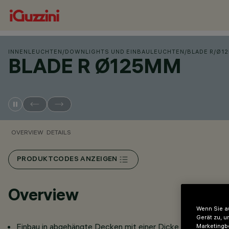
INNENLEUCHTEN
/
DOWNLIGHTS UND EINBAULEUCHTEN
/
BLADE R
/
Ø1
BLADE R Ø125MM
OVERVIEW
DETAILS
PRODUKTCODES ANZEIGEN
Overview
Wenn Sie au
Gerät zu, u
Einbau in abgehängte Decken mit einer Dicke von 12,5 bis
Marketingb