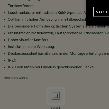
Torsionsfedern.
Leuchtenkörper mit radialem Kühlkörper aus Aluminiumdruc
Cookie-
Optiken mit hoher Auflösung in metallbeschichtetem Kunst
Die besondere Form des optischen Systems erzielt einen de
Profilstrahler, Notleuchten, Lautsprecher, Multisensoren
Hoher visueller Komfort.
Installation ohne Werkzeug.
Deckenausschnittsmaße sind in der Montageanleitung verm
IP20
IP23 von unten bei Einbau in geschlossener Decke.
SCHUTZKLASSEN
CLASS II