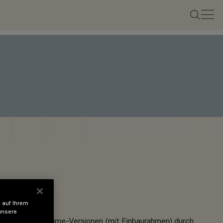
 auf Ihrem
unsere
bis 25 mm für Frame-Versionen (mit Einbaurahmen) durch