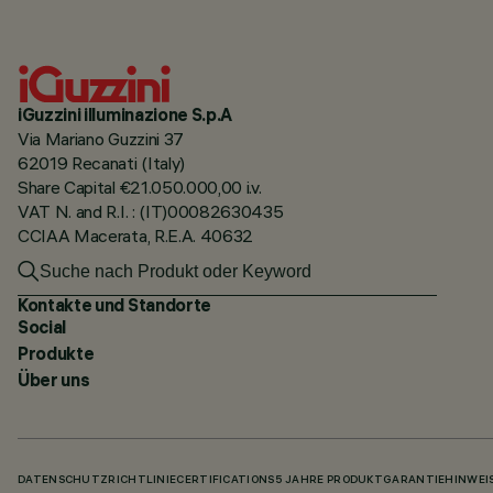
iGuzzini illuminazione S.p.A
Via Mariano Guzzini 37
62019 Recanati (Italy)
Share Capital €21.050.000,00 i.v.
VAT N. and R.I. : (IT)00082630435
CCIAA Macerata, R.E.A. 40632
Kontakte und Standorte
Social
Produkte
Über uns
DATENSCHUTZRICHTLINIE
CERTIFICATIONS
5 JAHRE PRODUKTGARANTIE
HINWEI