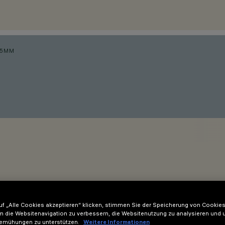
25MM
f „Alle Cookies akzeptieren“ klicken, stimmen Sie der Speicherung von Cookies
m die Websitenavigation zu verbessern, die Websitenutzung zu analysieren und 
 25 mm für Minimal-Versionen (ohne Einbaurahmen ) oder von 1 
emühungen zu unterstützen.
Weitere Informationen