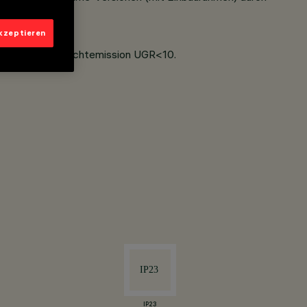
akzeptieren
it gerichteter Lichtemission UGR<10.
IP23