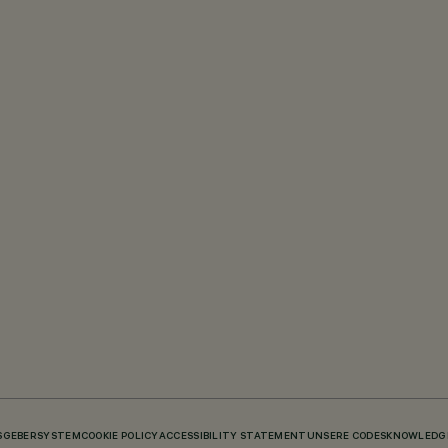
SGEBERSYSTEM
COOKIE POLICY
ACCESSIBILITY STATEMENT
UNSERE CODES
KNOWLEDGE