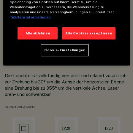
Speicherung von Cookies auf Ihrem Gerät zu, um die
Overview
Websitenavigation zu verbessern, die Websitenutzung zu
analysieren und unsere Marketingbemühungen zu unterstützen.
Weitere Informationen
Blade R - Vollendete Integration: Ein miniaturisierter und
kompakter Lichtring mit hohem Sehkomfort, in dessen
Alle ablehnen
Alle Cookies akzeptieren
Mitte unterschiedliche Geräte für den Bedarf der Nutzer
und ihres Wohlbefindens Platz finden.
Cookie-Einstellungen
Blade R + Laser
ø 125 / ø 170
Die Leuchte ist vollständig versenkt und erlaubt zusätzlich
zur Drehung bis 30° um die Achse der horizontalen Ebene
eine Drehung bis zu 355° um die vertikale Achse. Laser
dreh- und schwenkbar
SCHUTZKLASSEN