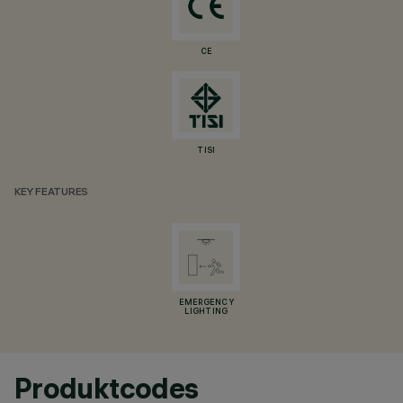
CE
TISI
KEY FEATURES
EMERGENCY
LIGHTING
Produktcodes