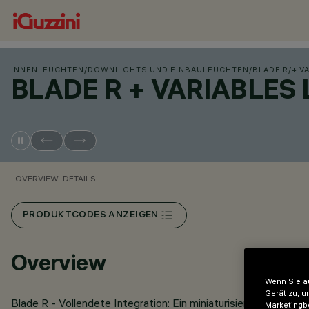
INNENLEUCHTEN
/
DOWNLIGHTS UND EINBAULEUCHTEN
/
BLADE R
/
+ V
BLADE R + VARIABLES 
OVERVIEW
DETAILS
PRODUKTCODES ANZEIGEN
Overview
Wenn Sie au
Gerät zu, u
Blade R - Vollendete Integration: Ein miniaturisierter und k
Marketingb