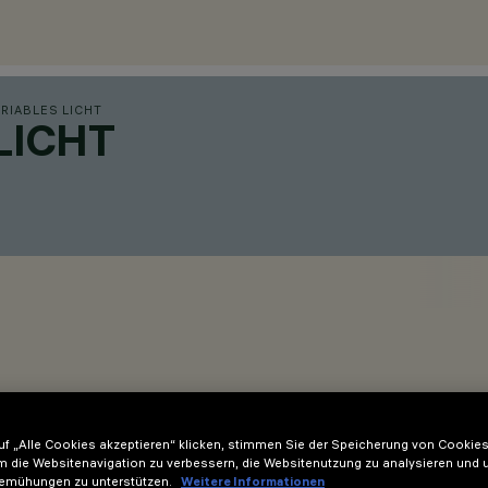
ARIABLES LICHT
LICHT
f „Alle Cookies akzeptieren“ klicken, stimmen Sie der Speicherung von Cookies
m die Websitenavigation zu verbessern, die Websitenutzung zu analysieren und 
ompakter Lichtring mit hohem Sehkomfort, in dessen Mitte untersc
emühungen zu unterstützen.
Weitere Informationen