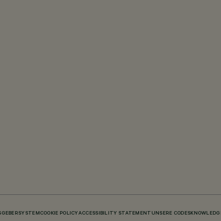
SGEBERSYSTEM
COOKIE POLICY
ACCESSIBILITY STATEMENT
UNSERE CODES
KNOWLEDGE