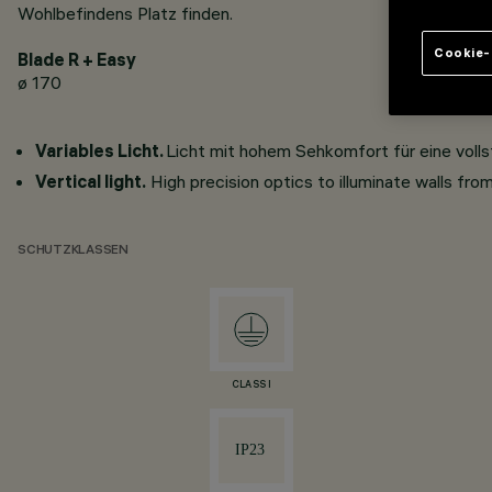
Wohlbefindens Platz finden.
Cookie-
Blade R + Easy
ø 170
Variables Licht.
Licht mit hohem Sehkomfort für eine volls
Vertical light.
High precision optics to illuminate walls from 
SCHUTZKLASSEN
CLASS I