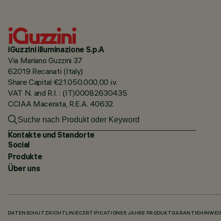
iGuzzini illuminazione S.p.A
Via Mariano Guzzini 37
62019 Recanati (Italy)
Share Capital €21.050.000,00 i.v.
VAT N. and R.I. : (IT)00082630435
CCIAA Macerata, R.E.A. 40632
Kontakte und Standorte
Social
Produkte
Über uns
DATENSCHUTZRICHTLINIE
CERTIFICATIONS
5 JAHRE PRODUKTGARANTIE
HINWEI