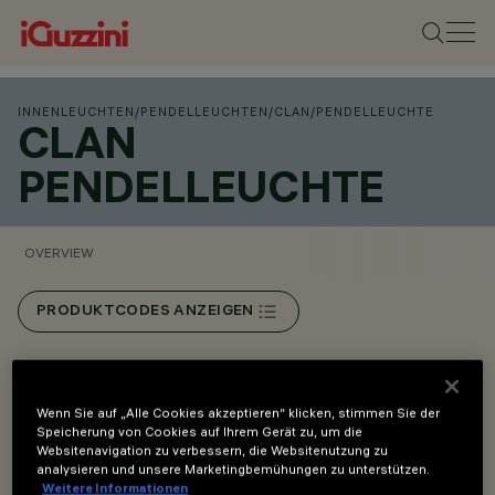
INNENLEUCHTEN
/
PENDELLEUCHTEN
/
CLAN
/
PENDELLEUCHTE
CLAN
PENDELLEUCHTE
OVERVIEW
PRODUKTCODES ANZEIGEN
Overview
Wenn Sie auf „Alle Cookies akzeptieren“ klicken, stimmen Sie der
Speicherung von Cookies auf Ihrem Gerät zu, um die
Websitenavigation zu verbessern, die Websitenutzung zu
Design Harvey 1968 | Neuauflage 2023.
analysieren und unsere Marketingbemühungen zu unterstützen.
Hängeleuchte für diffuses Licht. Produkt komplett mit
Weitere Informationen