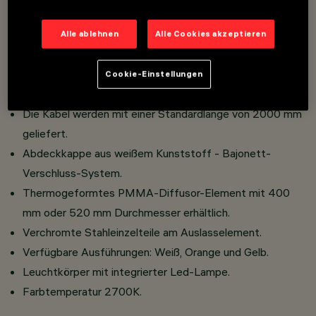
Kunststoffsockel zur Befestigung an der
Installationsfläche mit Klemmleiste für die elektrischen
Alle ablehnen
Alle Cookies akzeptieren
Anschlüsse, Sicherheitskabelklemme für das Stromkabel,
Befestigungssystem und Kolbenverstellung des
Cookie-Einstellungen
Stahlabhängekabels.
Die Kabel werden mit einer Standardlänge von 2000 mm
geliefert.
Abdeckkappe aus weißem Kunststoff - Bajonett-
Verschluss-System.
Thermogeformtes PMMA-Diffusor-Element mit 400
mm oder 520 mm Durchmesser erhältlich.
Verchromte Stahleinzelteile am Auslasselement.
Verfügbare Ausführungen: Weiß, Orange und Gelb.
Leuchtkörper mit integrierter Led-Lampe.
Farbtemperatur 2700K.