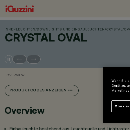
INNENLEUCHTEN
/
DOWNLIGHTS UND EINBAULEUCHTEN
/
CRYSTAL
/
OV
CRYSTAL OVAL
OVERVIEW
Wenn Sie au
Gerät zu, u
PRODUKTCODES ANZEIGEN
Marketingb
Cookie-
Overview
Einbauleuchte bestehend aus Leuchtquelle und Lichtraster.