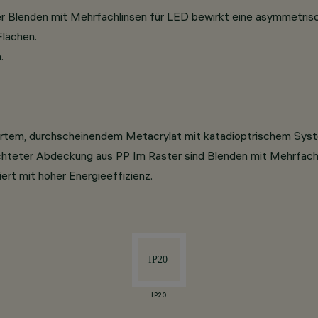
 der Blenden mit Mehrfachlinsen für LED bewirkt eine asymmetr
Flächen.
.
ertem, durchscheinendem Metacrylat mit katadioptrischem Sys
hteter Abdeckung aus PP Im Raster sind Blenden mit Mehrfach-L
ert mit hoher Energieeffizienz.
IP20