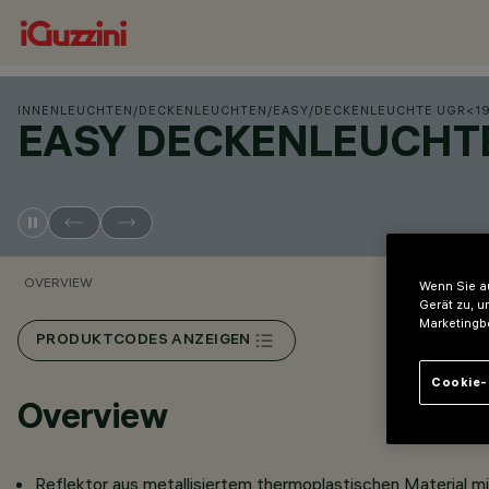
INNENLEUCHTEN
/
DECKENLEUCHTEN
/
EASY
/
DECKENLEUCHTE UGR<1
EASY DECKENLEUCHT
OVERVIEW
Wenn Sie au
Gerät zu, u
Marketingb
PRODUKTCODES ANZEIGEN
Cookie-
Overview
Reflektor aus metallisiertem thermoplastischen Material 