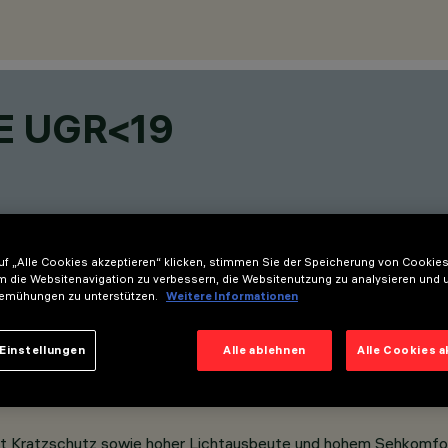
9
E UGR<19
f „Alle Cookies akzeptieren“ klicken, stimmen Sie der Speicherung von Cookies
m die Websitenavigation zu verbessern, die Websitenutzung zu analysieren und 
emühungen zu unterstützen.
Weitere Informationen
Einstellungen
Alle ablehnen
Alle Cookies 
mit Kratzschutz sowie hoher Lichtausbeute und hohem Sehkomfo