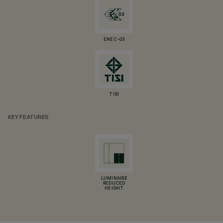
ENEC-03
TISI
KEY FEATURES
LUMINAIRE
REDUCED
HEIGHT