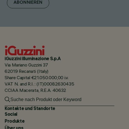
ABONNIEREN
iGuzzini illuminazione S.p.A
Via Mariano Guzzini 37
62019 Recanati (Italy)
Share Capital €21.050.000,00 i.v.
VAT N. and R.I. : (IT)00082630435
CCIAA Macerata, R.E.A. 40632
Kontakte und Standorte
Social
Produkte
Über uns