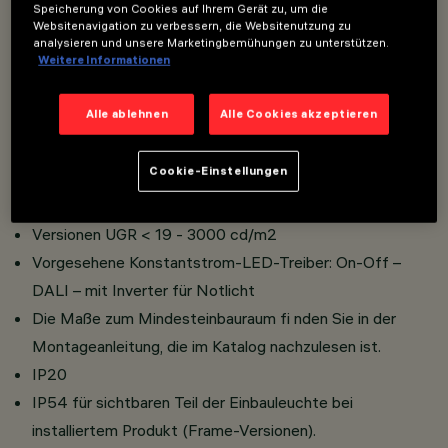
Zum Einbau in abgehängte Decken mit einer Stärke von 1
Speicherung von Cookies auf Ihrem Gerät zu, um die
Websitenavigation zu verbessern, die Websitenutzung zu
bis 25 mm.
analysieren und unsere Marketingbemühungen zu unterstützen.
Weitere Informationen
Befestigungssystem mittels Stahlfedern
Versionen mit Rahmen (Frame)
Alle ablehnen
Alle Cookies akzeptieren
Kühlkörper aus lackiertem Aluminium-Druckguss
Reflektor aus metallisiertem thermoplastischen Material
Cookie-Einstellungen
mit Kratzschutz sowie hoher Lichtausbeute und hohem
Sehkomfort
Versionen UGR < 19 - 3000 cd/m2
Vorgesehene Konstantstrom-LED-Treiber: On-Off –
DALI – mit Inverter für Notlicht
Die Maße zum Mindesteinbauraum fi nden Sie in der
Montageanleitung, die im Katalog nachzulesen ist.
IP20
IP54 für sichtbaren Teil der Einbauleuchte bei
installiertem Produkt (Frame-Versionen).