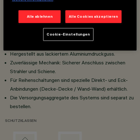
Alle ablehnen
Alle Cookies akzeptieren
Schienen-Ausführung 48V (16A) vorgerüstet für den
Einbau verschiedener Lichtelemente.
Cookie-Einstellungen
Niedervolt-Schienensystem 48V für Minimal-
Einbauleuchten.
Hergestellt aus lackiertem Aluminiumdruckguss.
Zuverlässige Mechanik: Sicherer Anschluss zwischen
Strahler und Schiene.
Für Reihenschaltungen sind spezielle Direkt- und Eck-
Anbindungen (Decke-Decke / Wand-Wand) erhältlich.
Die Versorgungsaggregate des Systems sind separat zu
bestellen.
SCHUTZKLASSEN