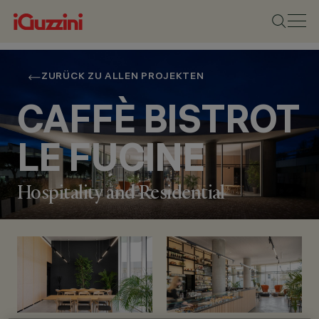
ZURÜCK ZU ALLEN PROJEKTEN
CAFFÈ BISTROT
LE FUCINE
Hospitality and Residential
STANDORT
BUTTRIO (UDINE),
ITALY
JAHR
2020
ARCHITEKTURDESIGN