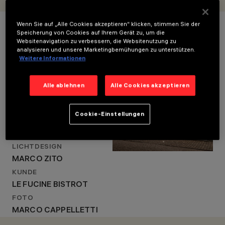
MARCO ZITO ARTICO
Projektdetails
FRACASSI
Wenn Sie auf „Alle Cookies akzeptieren“ klicken, stimmen Sie der
ARCHITETTI
Speicherung von Cookies auf Ihrem Gerät zu, um die
LICHTDESIGN
Websitenavigation zu verbessern, die Websitenutzung zu
analysieren und unsere Marketingbemühungen zu unterstützen.
MARCO ZITO
LOCATION
Weitere Informationen
BUTTRIO (UDINE), ITALY
JAHR
Alle ablehnen
Alle Cookies akzeptieren
2020
ARCHITEKTURDESIGN
Cookie-Einstellungen
MARCO ZITO ARTICO
FRACASSI ARCHITETTI
LICHTDESIGN
MARCO ZITO
KUNDE
LE FUCINE BISTROT
FOTO
MARCO CAPPELLETTI