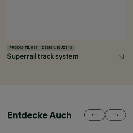
PRODUKTE: 931
DESIGN: IGUZZINI
PR
Superrail track system
R
Entdecke Auch