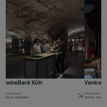
wineBank Köln
Venice V
STANDORT
STANDORT
KÖLN, GERMANY
VENICE, ITALY