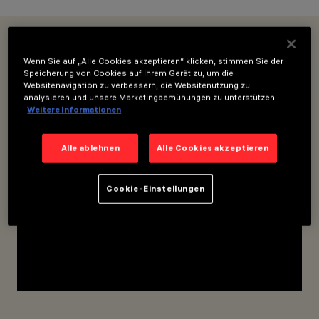
OVERVIEW
PRODUKTE
Wenn Sie auf „Alle Cookies akzeptieren“ klicken, stimmen Sie der
Speicherung von Cookies auf Ihrem Gerät zu, um die
FÜR LOW VOLTAGE-SCHIENE / SUPERRAIL
FÜR FILORAIL-SCHIENE
KATEGORIEN
Websitenavigation zu verbessern, die Websitenutzung zu
analysieren und unsere Marketingbemühungen zu unterstützen.
LEUCHTEN FÜR
Weitere Informationen
NIEDERVOLT-
SCHIENEN
DESIGN
Alle ablehnen
Alle Cookies akzeptieren
MATTEO THUN
PRODUKTE
160
Cookie-Einstellungen