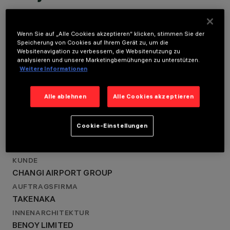
STANDORT
SINGAPORE
LOCATION
JAHR
Wenn Sie auf „Alle Cookies akzeptieren“ klicken, stimmen Sie der
SINGAPORE
Speicherung von Cookies auf Ihrem Gerät zu, um die
2017
Websitenavigation zu verbessern, die Websitenutzung zu
ARCHITEKTURDESIGN
JAHR
analysieren und unsere Marketingbemühungen zu unterstützen.
SAA ARCHITECTS –
2017
Weitere Informationen
ARCHITECT & DESIGN
ARCHITEKTURDESIGN
CONSORTIUM
SAA ARCHITECTS –
LICHTDESIGN
Alle ablehnen
Alle Cookies akzeptieren
LICHTVISION + WSP
ARCHITECT & DESIGN
CONSORTIUM
Cookie-Einstellungen
LICHTDESIGN
LICHTVISION + WSP
KUNDE
CHANGI AIRPORT GROUP
AUFTRAGSFIRMA
TAKENAKA
INNENARCHITEKTUR
BENOY LIMITED