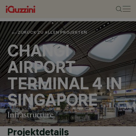
ZURÜCK ZU ALLEN PROJEKTEN
CHANGI
AIRPORT
TERMINAL 4 IN
SINGAPORE
Infrastructure
Projektdetails