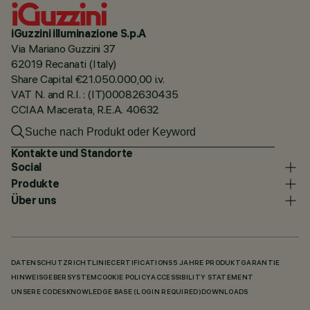
iGuzzini illuminazione S.p.A
Via Mariano Guzzini 37
62019 Recanati (Italy)
Share Capital €21.050.000,00 i.v.
VAT N. and R.I. : (IT)00082630435
CCIAA Macerata, R.E.A. 40632
Kontakte und Standorte
Social
Produkte
Über uns
DATENSCHUTZRICHTLINIE
CERTIFICATIONS
5 JAHRE PRODUKTGARANTIE
HINWEISGEBERSYSTEM
COOKIE POLICY
ACCESSIBILITY STATEMENT
UNSERE CODES
KNOWLEDGE BASE (LOGIN REQUIRED)
DOWNLOADS