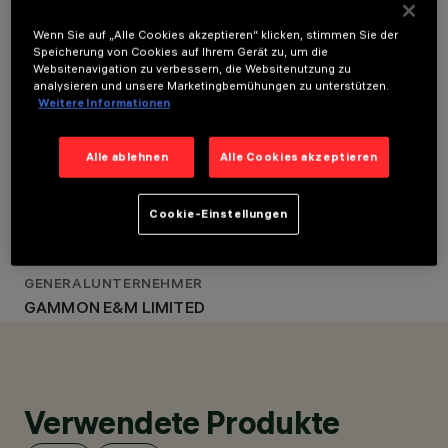
LOCATION
STANDORT
HONG KONG
HONG KONG
Wenn Sie auf „Alle Cookies akzeptieren“ klicken, stimmen Sie der
JAHR
Speicherung von Cookies auf Ihrem Gerät zu, um die
JAHR
Websitenavigation zu verbessern, die Websitenutzung zu
2016
2016
analysieren und unsere Marketingbemühungen zu unterstützen.
LICHTDESIGN
Weitere Informationen
LICHTDESIGN
BO STEIBER,
BO STEIBER, SINGAPORE -
SINGAPORE - ARUP,
UNITED KINGDOM
ARUP, UNITED KINGDOM
Alle ablehnen
Alle Cookies akzeptieren
KUNDE
HONG KONG
Cookie-Einstellungen
INTERNATIONAL
AIRPORT (HKIA)
GENERALUNTERNEHMER
GAMMON E&M LIMITED
Verwendete Produkte