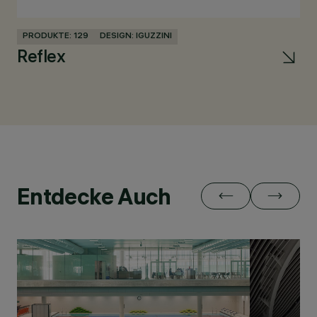
PRODUKTE: 129
DESIGN: IGUZZINI
PR
Reflex
iP
Entdecke Auch