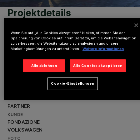
Projektdetails
STANDORT
WOLFSBURG,
GERMANY
Wenn Sie auf „Alle Cookies akzeptieren“ klicken, stimmen Sie der
LOCATION
JAHR
Speicherung von Cookies auf Ihrem Gerät zu, um die Websitenavigation
WOLFSBURG, GERMANY
2019
zu verbessern, die Websitenutzung zu analysieren und unsere
Marketingbemühungen zu unterstützen.
Weitere Informationen
ARCHITEKTURDESIGN
JAHR
SCHWEGER AND
2019
PARTNER
Alle ablehnen
Alle Cookies akzeptieren
ARCHITEKTURDESIGN
LICHTDESIGN
SCHWEGER AND
SCHWEGER AND
PARTNER
PARTNER
Cookie-Einstellungen
LICHTDESIGN
SCHWEGER AND
PARTNER
KUNDE
FONDAZIONE
VOLKSWAGEN
FOTO