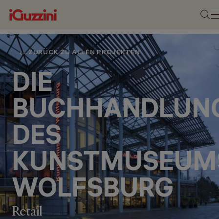
ZURÜCK ZU ALLEN PROJEKTEN
DIE
BUCHHANDLUN
DES
KUNSTMUSEUM
WOLFSBURG
Retail