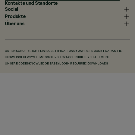
Kontakte und Standorte
Social
Produkte
Über uns
DATENSCHUTZRICHTLINIE
CERTIFICATIONS
5 JAHRE PRODUKTGARANTIE
HINWEISGEBERSYSTEM
COOKIE POLICY
ACCESSIBILITY STATEMENT
UNSERE CODES
KNOWLEDGE BASE (LOGIN REQUIRED)
DOWNLOADS