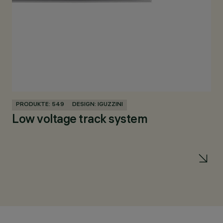
PRODUKTE: 549
DESIGN: IGUZZINI
PR
Low voltage track system
Pa
62
N
Po