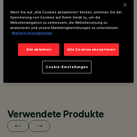
LOCATION
DARLINGHURST
Wenn Sie auf „Alle Cookies akzeptieren“ klicken, stimmen Sie der
STANDORT
(SYDNEY), AUSTRALIA
Speicherung von Cookies auf Ihrem Gerät zu, um die
DARLINGHURST
Websitenavigation zu verbessern, die Websitenutzung zu
JAHR
analysieren und unsere Marketingbemühungen zu unterstützen.
(SYDNEY),
2023
Weitere Informationen
AUSTRALIA
INNENARCHITEKTUR
JAHR
2023
GREG NATALE
Alle ablehnen
Alle Cookies akzeptieren
KUNDE
FARAGE
Cookie-Einstellungen
FOTO
ROHAN VENN
Verwendete Produkte