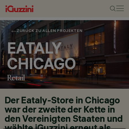
ZURÜCK ZU ALLEN PROJEKTEN
EATALY
CHICAGO
Retail
Der Eataly-Store in Chicago
war der zweite der Kette in
den Vereinigten Staaten und
STANDORT
wählte iGuzzini erneut als
CHICAGO, USA, U.S.A