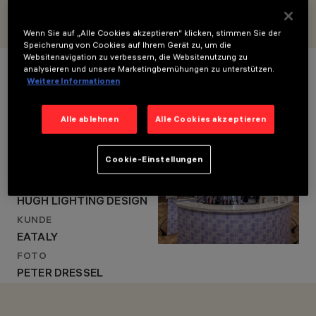
Beleuchtungspartner.
JAHR
2014
Wenn Sie auf „Alle Cookies akzeptieren“ klicken, stimmen Sie der
LICHTDESIGN
Speicherung von Cookies auf Ihrem Gerät zu, um die
Projektdetails
HUGH LIGHTING
Websitenavigation zu verbessern, die Websitenutzung zu
analysieren und unsere Marketingbemühungen zu unterstützen.
DESIGN
Weitere Informationen
LOCATION
Alle ablehnen
Alle Cookies akzeptieren
CHICAGO, USA, U.S.A
JAHR
Cookie-Einstellungen
2014
LICHTDESIGN
HUGH LIGHTING DESIGN
KUNDE
EATALY
FOTO
PETER DRESSEL