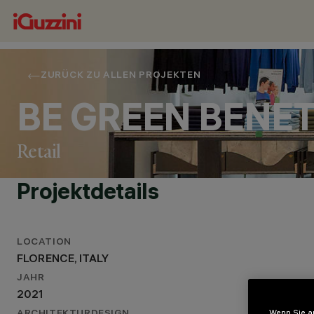
ZURÜCK ZU ALLEN PROJEKTEN
BE GREEN BENE
Retail
Projektdetails
LOCATION
STANDORT
FLORENCE, ITALY
FLORENCE, ITALY
JAHR
JAHR
2021
2021
ARCHITEKTURDESIGN
Wenn Sie au