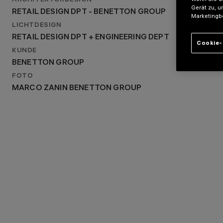
ARCHITEKTURDESIGN
RETAIL DESIGN DPT - BENETTON GROUP
Gerät zu, u
RETAIL DESIGN DPT - BENETTON GROUP
LICHTDESIGN
Marketingb
RETAIL DESIGN DPT + ENGINEERING DEPT
LICHTDESIGN
RETAIL DESIGN DPT + ENGINEERING DEPT
Cookie-
KUNDE
BENETTON GROUP
FOTO
MARCO ZANIN BENETTON GROUP