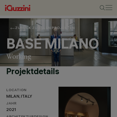
ZURÜCK ZU ALLEN PROJEKTEN
BASE MILANO
Working
Projektdetails
STANDORT
LOCATION
MILAN, ITALY
MILAN, ITALY
JAHR
2021
JAHR
ARCHITEKTURDESIGN
2021
ONSITE STUDIO -