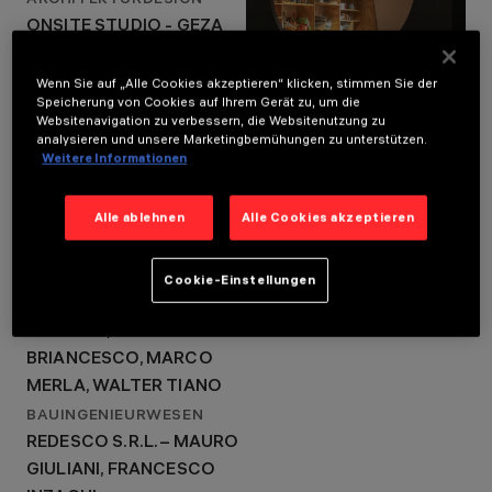
ARCHITEKTURDESIGN
GEZA (MUSICROOMS)
ONSITE STUDIO - GEZA
LICHTDESIGN
STUDIO VOLTAIRE
(MUSICROOMS)
Wenn Sie auf „Alle Cookies akzeptieren“ klicken, stimmen Sie der
LICHTDESIGN
Speicherung von Cookies auf Ihrem Gerät zu, um die
STUDIO VOLTAIRE
Websitenavigation zu verbessern, die Websitenutzung zu
analysieren und unsere Marketingbemühungen zu unterstützen.
KUNDE
Weitere Informationen
OXA SRL IMPRESA
SOCIALE FONDAZIONE
Alle ablehnen
Alle Cookies akzeptieren
CARIPLO
MASCHINENBAU
DEERNS ITALIA S.P.A. –
Cookie-Einstellungen
GIUSEPPE DI BARI, CARLO
OSNAGHI, ANGELO
BRIANCESCO, MARCO
MERLA, WALTER TIANO
BAUINGENIEURWESEN
REDESCO S.R.L. – MAURO
GIULIANI, FRANCESCO