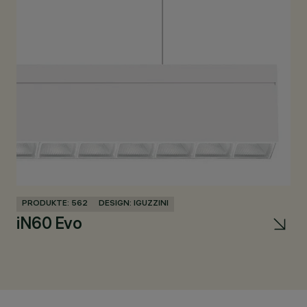
PRODUKTE: 562
DESIGN: IGUZZINI
PR
iN60 Evo
U