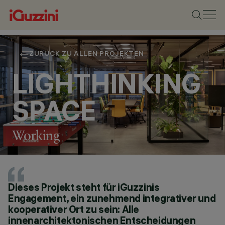
ZURÜCK ZU ALLEN PROJEKTEN
LIGHTHINKING
SPACE
Working
STANDORT
Dieses Projekt steht für iGuzzinis
RECANATI, ITALY
Engagement, ein zunehmend integrativer und
JAHR
kooperativer Ort zu sein: Alle
2021
innenarchitektonischen Entscheidungen
ARCHITEKTURDESIGN