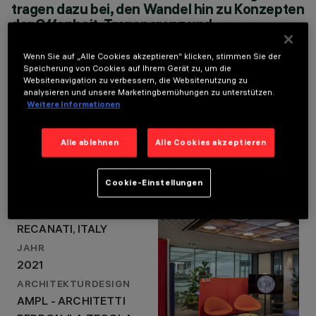
tragen dazu bei, den Wandel hin zu Konzepten
AMPL - ARCHITETTI
der Offenheit, Transparenz und
PEDRON /LA TEGOLA
Transversalität hervorzuheben. Ziel der
LICHTDESIGN
Intervention ist es, dass sich die Menschen,
AMPL - ARCHITETTI
Wenn Sie auf „Alle Cookies akzeptieren“ klicken, stimmen Sie der
die in und mit dem Unternehmen arbeiten,
Speicherung von Cookies auf Ihrem Gerät zu, um die
PEDRON /LA TEGOLA
Websitenavigation zu verbessern, die Websitenutzung zu
wohlfühlen, um ihr Zugehörigkeitsgefühl zu
analysieren und unsere Marketingbemühungen zu unterstützen.
stärken.
Weitere Informationen
ALESSANDRO PEDRON / APML ARCHITETTI
Alle ablehnen
Alle Cookies akzeptieren
Projektdetails
Cookie-Einstellungen
LOCATION
RECANATI, ITALY
JAHR
2021
ARCHITEKTURDESIGN
AMPL - ARCHITETTI