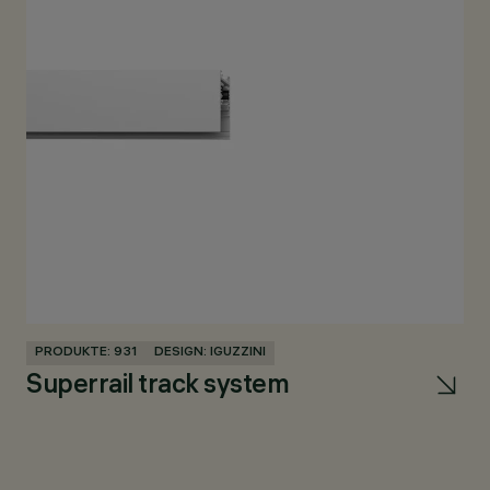
PRODUKTE: 931
DESIGN: IGUZZINI
PR
Superrail track system
La