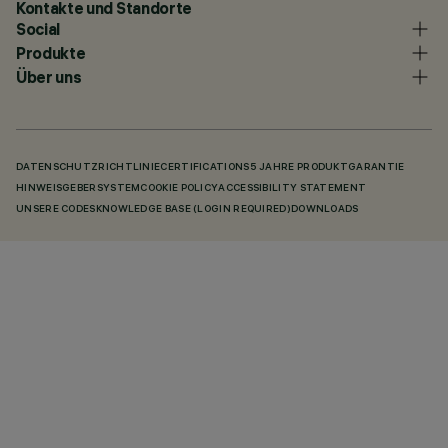
Kontakte und Standorte
Social
Produkte
Über uns
DATENSCHUTZRICHTLINIE
CERTIFICATIONS
5 JAHRE PRODUKTGARANTIE
HINWEISGEBERSYSTEM
COOKIE POLICY
ACCESSIBILITY STATEMENT
UNSERE CODES
KNOWLEDGE BASE (LOGIN REQUIRED)
DOWNLOADS