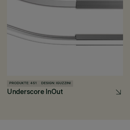
PRODUKTE: 451
DESIGN: IGUZZINI
PR
Underscore InOut
A