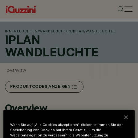
INNENLEUCHTEN
/
WANDLEUCHTEN
/
IPLAN
/
WANDLEUCHTE
IPLAN
WANDLEUCHTE
OVERVIEW
PRODUKTCODES ANZEIGEN
Overview
Wenn Sie auf „Alle Cookies akzeptieren“ klicken, stimmen Sie der
Leuchte mit LED lampe für direktes/indirektes Licht.
Speicherung von Cookies auf Ihrem Gerät zu, um die
Websitenavigation zu verbessern, die Websitenutzung zu
Leuchtengehäuse mit Seitenprofilen
aus