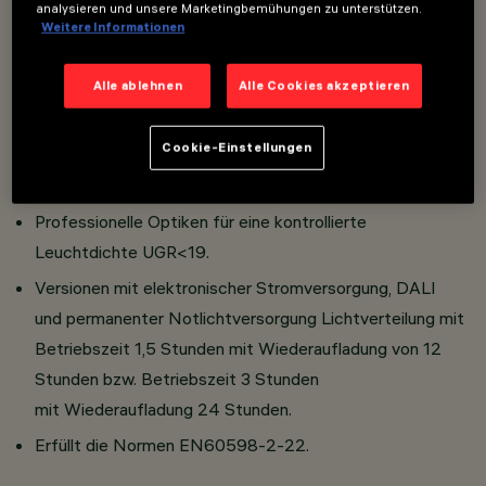
analysieren und unsere Marketingbemühungen zu unterstützen.
stranggepresstem Aluminium;
Endstücke aus
Weitere Informationen
spritzgegossenem
Polycarbonat; Abdeckung innen
Alle ablehnen
Alle Cookies akzeptieren
aus
Stahlblech; Diffusorschirm aus
Metacrylat mit
mikroprismatischer
Oberfläche und
lichtstreuender
Opalfolie aus Polycarbonat.
Cookie-Einstellungen
Hoher Sehkomfort.
Professionelle Optiken für eine kontrollierte
Leuchtdichte UGR<19.
Versionen mit elektronischer Stromversorgung, DALI
und permanenter Notlichtversorgung Lichtverteilung mit
Betriebszeit 1,5 Stunden mit Wiederaufladung von 12
Stunden bzw. Betriebszeit 3 Stunden
mit Wiederaufladung 24 Stunden.
Erfüllt die Normen EN60598-2-22.