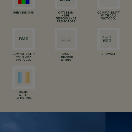
RGB VERSIONS
OPTI BEAM
COMPATIBILITY
HIGH-
WITH DALI
PERFORMANCE
PROTOCOL
REFLECTORS
COMPATIBILITY
PASS-
0-10 VOLT
WITH DMX
THROUGH
PROTOCOL
WIRING
TUNABLE
WHITE
VERSIONS