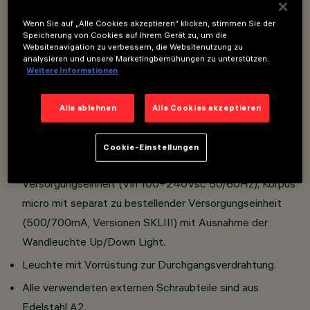
Leuchtengehäuse und Anbaudose für Wandinstallation
Wenn Sie auf „Alle Cookies akzeptieren“ klicken, stimmen Sie der
Speicherung von Cookies auf Ihrem Gerät zu, um die
aus Aluminiumdruckguss; Schutz aus 4mm dickem,
Websitenavigation zu verbessern, die Websitenutzung zu
gehärtetem Kalk- Soda-Glas, mittels Silikon am
analysieren und unsere Marketingbemühungen zu unterstützen.
Weitere Informationen
Leuchtengehäuse befestigt.
Alle Produkte sind mit Linsen bzw. hochreflektierenden
Alle ablehnen
Alle Cookies akzeptieren
Lichtstromrekuperatoren aus Thermoplast
ausgestattet.
Cookie-Einstellungen
Ausführungen Korpus mini komplett mit elektronischer
Versorgungseinheit (Vin 100÷240Vsc 50/60Hz); Korpus
micro mit separat zu bestellender Versorgungseinheit
(500/700mA, Versionen SKLIII) mit Ausnahme der
Wandleuchte Up/Down Light.
Leuchte mit Vorrüstung zur Durchgangsverdrahtung.
Alle verwendeten externen Schraubteile sind aus
Edelstahl A2.