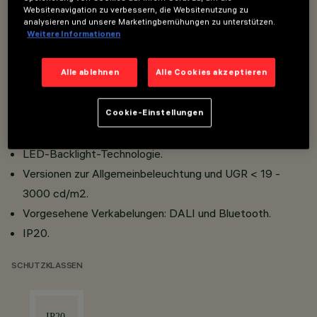
Websitenavigation zu verbessern, die Websitenutzung zu
Anpassbar in der Version als Deckenleuchte und
analysieren und unsere Marketingbemühungen zu unterstützen.
Einbauleuchte mit entsprechenden Zubehörteilen mit
Weitere Informationen
getrennter Codierung.
Alle ablehnen
Alle Cookies akzeptieren
Lichtemission Down.
Up/Down-Versionen mit indirektem Lichtstrom vom Typ
Dekorleuchte (Aura), auch verwendbar in den Versionen
Cookie-Einstellungen
als Aufbauleuchte.
LED-Backlight-Technologie.
Versionen zur Allgemeinbeleuchtung und UGR < 19 -
3000 cd/m2.
Vorgesehene Verkabelungen: DALI und Bluetooth.
IP20.
SCHUTZKLASSEN