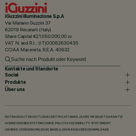
iGuzzini illuminazione S.p.A
Via Mariano Guzzini 37
62019 Recanati (Italy)
Share Capital €21.050.000,00 i.v.
VAT N. and R.I. : (IT)00082630435
CCIAA Macerata, R.E.A. 40632
Kontakte und Standorte
Social
Produkte
Über uns
DATENSCHUTZRICHTLINIE
CERTIFICATIONS
5 JAHRE PRODUKTGARANTIE
HINWEISGEBERSYSTEM
COOKIE POLICY
ACCESSIBILITY STATEMENT
UNSERE CODES
KNOWLEDGE BASE (LOGIN REQUIRED)
DOWNLOADS