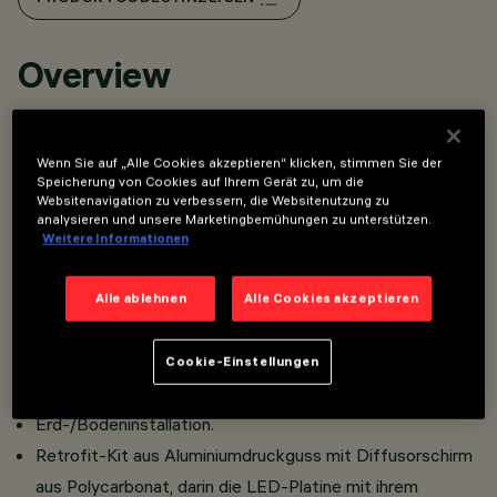
Overview
Retrofit-Kit des Leuchtengehäuses mit hohem
Wenn Sie auf „Alle Cookies akzeptieren“ klicken, stimmen Sie der
Lichtkomfort für die Bestückung mit LEDs für
Speicherung von Cookies auf Ihrem Gerät zu, um die
Websitenavigation zu verbessern, die Websitenutzung zu
Pollerleuchte iWay quadratisch für Umrüstung
analysieren und unsere Marketingbemühungen zu unterstützen.
bestehender Anlagen mit Metalldampf- oder
Weitere Informationen
Leuchtstofflampen.
Das Retrofit-Kit senkt die Energie- und Wartungskosten
Alle ablehnen
Alle Cookies akzeptieren
der alten Anlage aus Metalldampf- oder
Leuchtstofflampen um bis zu 80% und ermöglicht eine
Cookie-Einstellungen
rasche Amortisierung der neuen LED-Anlage.
Erd-/Bodeninstallation.
Retrofit-Kit aus Aluminiumdruckguss mit Diffusorschirm
aus Polycarbonat, darin die LED-Platine mit ihrem