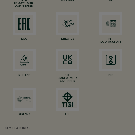
BVB
CCC S&E
CE
BYGGVARUBE-
DÖMNINGEN
EAC
ENEC-03
PEP
ECOPASSPORT
RETILAP
UK
BIS
CONFORMITY
ASSESSED
DARKSKY
TISI
KEY FEATURES