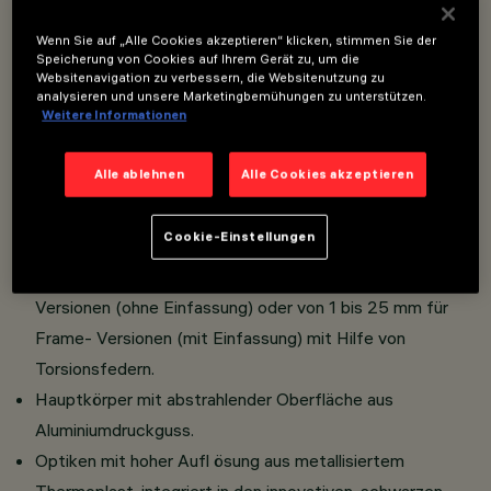
Auch eine neue Version von Laser Blade High Contrast mit
ovaler Optik
wurde entwickelt, die sich für längere und
Wenn Sie auf „Alle Cookies akzeptieren“ klicken, stimmen Sie der
engere Räume wie Korridore oder Durchgangs-,
Speicherung von Cookies auf Ihrem Gerät zu, um die
Kommunikations- und Abstellzimmer zwischen angrenzenden
Websitenavigation zu verbessern, die Websitenutzung zu
analysieren und unsere Marketingbemühungen zu unterstützen.
Räumlichkeiten eignet. Die neue ovale Lichtverteilung besteht
Weitere Informationen
aus zwei Emissionsarten, nämlich longitudinal und transversal,
um maximale Flexibilität bei der Anwendung und Installation zu
ermöglichen.
Alle ablehnen
Alle Cookies akzeptieren
Cookie-Einstellungen
Einbau in Zwischendecken mit einer Dicke von 12,5 mm
bei den Minimal-
Versionen (ohne Einfassung) oder von 1 bis 25 mm für
Frame- Versionen (mit Einfassung) mit Hilfe von
Torsionsfedern.
Hauptkörper mit abstrahlender Oberfläche aus
Aluminiumdruckguss.
Optiken mit hoher Aufl ösung aus metallisiertem