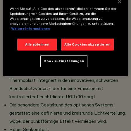
Wenn Sie auf „Alle Cookies akzeptieren“ klicken, stimmen Sie der
Speicherung von Cookies auf Ihrem Gerät zu, um die
Zum Einbau in abgehängte Decken mit einer Stärke von 1
Websitenavigation zu verbessern, die Websitenutzung zu
bis 25 mm. Befestigungssystem mit mechanischer
analysieren und unsere Marketingbemühungen zu unterstützen.
Weitere Informationen
Arretierung.
Hauptkörper mit abstrahlender Oberfläche aus
Alle ablehnen
Alle Cookies akzeptieren
Aluminiumdruckguss und der Möglichkeit zum Einstellen
des Neigungswinkels +/- 30°.
Cookie-Einstellungen
Versionen mit Rahmen (Frame). Technikkorpus aus Stahl.
Optiken mit hoher Aufl ösung aus metallisiertem
Thermoplast, integriert in den innovativen, schwarzen
Blendschutzvorsatz, der für eine Emission mit
kontrollierter Leuchtdichte UGR<10 sorgt.
Die besondere Gestaltung des optischen Systems
gestattet eine defi nierte und kreisrunde Lichtverteilung,
wobei der punktförmige Effekt vermieden wird.
Hoher Sehkomfort.