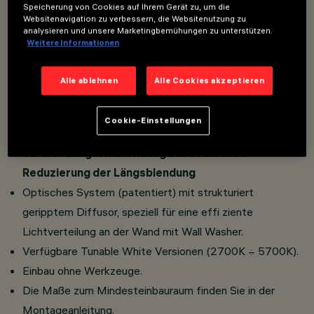
Speicherung von Cookies auf Ihrem Gerät zu, um die
Websitenavigation zu verbessern, die Websitenutzung zu
analysieren und unsere Marketingbemühungen zu unterstützen.
Einbau in Zwischendecken mit einer Dicke von 12,5 - 15 -
Weitere Informationen
20 mm bei den Minimal-Versionen (ohne Einfassung)
oder von 1 bis 25 mm für Frame-Versionen (mit
Alle ablehnen
Alle Cookies akzeptieren
Einfassung) mit Hilfe von Torsionsfedern.
Hauptkörper mit abstrahlender Oberfl äche aus
Cookie-Einstellungen
Aluminiumdruckguss.
Version Längsentblendung zur deutlichen
Reduzierung der Längsblendung
Optisches System (patentiert) mit strukturiert
geripptem Diffusor, speziell für eine effi ziente
Lichtverteilung an der Wand mit Wall Washer.
Verfügbare Tunable White Versionen (2700K ÷ 5700K).
Einbau ohne Werkzeuge.
Die Maße zum Mindesteinbauraum finden Sie in der
Montageanleitung.