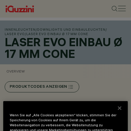
INNENLEUCHTEN
/
DOWNLIGHTS UND EINBAULEUCHTEN
/
LASER EVO
/
LASER EVO EINBAU Ø 17 MM CONE
LASER EVO EINBAU Ø
17 MM CONE
OVERVIEW
PRODUKTCODES ANZEIGEN
Overview
Wenn Sie auf „Alle Cookies akzeptieren“ klicken, stimmen Sie der
Speicherung von Cookies auf Ihrem Gerät zu, um die
Cone-Version: gekennzeichnet durch ein Raster mit
Websitenavigation zu verbessern, die Websitenutzung zu
analysieren und unsere Marketingbemühungen zu unterstützen.