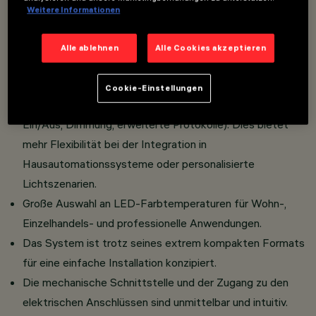
konischer Geometrie, das die Steuerung des
Weitere Informationen
Lichtstroms optimiert, Sehkomfort und eine
homogene Lichtverteilung gewährleistet.
Alle ablehnen
Alle Cookies akzeptieren
Verfügbar in den Versionen Frame und Minimal.
Große Auswahl an Steuerungen (Klasse III):
Cookie-Einstellungen
Verschiedene Managementsysteme sind verfügbar (z. B.
Ein/Aus, Dimmung, erweiterte Protokolle). Dies bietet
mehr Flexibilität bei der Integration in
Hausautomationssysteme oder personalisierte
Lichtszenarien.
Große Auswahl an LED-Farbtemperaturen für Wohn-,
Einzelhandels- und professionelle Anwendungen.
Das System ist trotz seines extrem kompakten Formats
für eine einfache Installation konzipiert.
Die mechanische Schnittstelle und der Zugang zu den
elektrischen Anschlüssen sind unmittelbar und intuitiv.