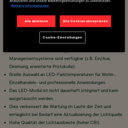
analysieren und unsere Marketingbemühungen zu unterstützen.
konischer Geometrie, das die Steuerung des
Weitere Informationen
Lichtstroms optimiert, Sehkomfort und eine
homogene Lichtverteilung gewährleistet.
Alle ablehnen
Alle Cookies akzeptieren
Die Leuchte kann in der Standardversion mit Rahmen
oder in der komplett bündigen Deckenversion dank eines
Cookie-Einstellungen
speziellen Zubehörs installiert werden.
Große Auswahl an Steuerungen: verschiedene
Managementsysteme sind verfügbar (z.B. Ein/Aus,
Dimmung, erweiterte Protokolle).
Große Auswahl an LED-Farbtemperaturen für Wohn-,
Einzelhandels- und professionelle Anwendungen.
Das LED-Modul ist nicht dauerhaft integriert und kann
ausgetauscht werden.
Dies verbessert die Wartung im Laufe der Zeit und
ermöglicht bei Bedarf eine Aktualisierung der Lichtquelle.
Hohe Qualität der Lichtausbeute (hoher CRI).