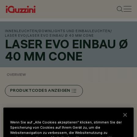
INNENLEUCHTEN
/
DOWNLIGHTS UND EINBAULEUCHTEN
/
LASER EVO
/
LASER EVO EINBAU Ø 40 MM CONE
LASER EVO EINBAU Ø
40 MM CONE
OVERVIEW
PRODUKTCODES ANZEIGEN
Overview
Wenn Sie auf „Alle Cookies akzeptieren“ klicken, stimmen Sie der
Speicherung von Cookies auf Ihrem Gerät zu, um die
Cone-Version: gekennzeichnet durch ein Raster mit
Websitenavigation zu verbessern, die Websitenutzung zu