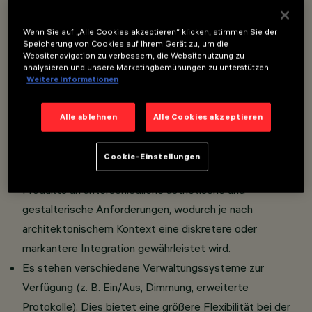
Optimiert für einen gleichmäßigen Wall-Washing-
Effekt: Die spezielle Optik ist so konzipiert, dass sie
Wenn Sie auf „Alle Cookies akzeptieren“ klicken, stimmen Sie der
Speicherung von Cookies auf Ihrem Gerät zu, um die
das Licht gleichmäßig entlang der gesamten Wand
Websitenavigation zu verbessern, die Websitenutzung zu
analysieren und unsere Marketingbemühungen zu unterstützen.
verteilt, Schattenbereiche eliminiert und eine
Weitere Informationen
kontinuierliche Lichtausbeute gewährleistet.
Die Leuchte kann in der Standardversion mit Rahmen
Alle ablehnen
Alle Cookies akzeptieren
oder dank eines speziellen Zubehörs vollständig bündig
mit der Decke installiert werden.
Cookie-Einstellungen
Diese Flexibilität ermöglicht die Anpassung des
Produkts an unterschiedliche ästhetische und
gestalterische Anforderungen, wodurch je nach
architektonischem Kontext eine diskretere oder
markantere Integration gewährleistet wird.
Es stehen verschiedene Verwaltungssysteme zur
Verfügung (z. B. Ein/Aus, Dimmung, erweiterte
Protokolle). Dies bietet eine größere Flexibilität bei der