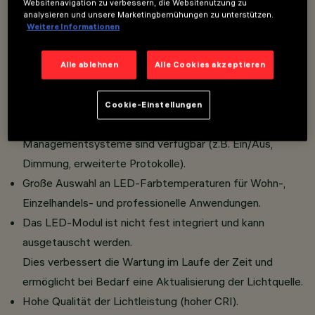
Websitenavigation zu verbessern, die Websitenutzung zu
Squircle-Geometrie, für eine optimierte
analysieren und unsere Marketingbemühungen zu unterstützen.
Luminanzkontrolle und eine weiche, gleichmäßige
Weitere Informationen
Emission.
Die Leuchte kann in der Standardversion mit Rahmen
Alle ablehnen
Alle Cookies akzeptieren
oder dank eines speziellen Zubehörs in der vollständig
bündigen Deckenversion installiert werden.
Cookie-Einstellungen
Große Auswahl an Steuerungen: verschiedene
Managementsysteme sind verfügbar (z.B. Ein/Aus,
Dimmung, erweiterte Protokolle).
Große Auswahl an LED-Farbtemperaturen für Wohn-,
Einzelhandels- und professionelle Anwendungen.
Das LED-Modul ist nicht fest integriert und kann
ausgetauscht werden.
Dies verbessert die Wartung im Laufe der Zeit und
ermöglicht bei Bedarf eine Aktualisierung der Lichtquelle.
Hohe Qualität der Lichtleistung (hoher CRI).