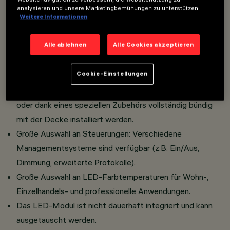
Gewölben inspirierte Rastergeometrie, gepaart mit
analysieren und unsere Marketingbemühungen zu unterstützen.
Weitere Informationen
den Oberflächen White und Black Transparent,
garantiert eine Brillanz, die sich ausschließlich auf
Alle ablehnen
Alle Cookies akzeptieren
den inneren Teil der Kuppel konzentriert. Kein
externer Lichtring und eine saubere Oberfläche
Cookie-Einstellungen
dank kontrollierter und diskreter Lichtemission.
Die Leuchte kann in der Standardversion mit Rahmen
oder dank eines speziellen Zubehörs vollständig bündig
mit der Decke installiert werden.
Große Auswahl an Steuerungen: Verschiedene
Managementsysteme sind verfügbar (z.B. Ein/Aus,
Dimmung, erweiterte Protokolle).
Große Auswahl an LED-Farbtemperaturen für Wohn-,
Einzelhandels- und professionelle Anwendungen.
Das LED-Modul ist nicht dauerhaft integriert und kann
ausgetauscht werden.