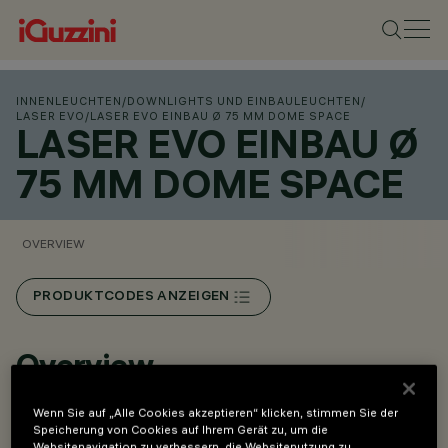
INNENLEUCHTEN
/
DOWNLIGHTS UND EINBAULEUCHTEN
/
LASER EVO
/
LASER EVO EINBAU Ø 75 MM DOME SPACE
LASER EVO EINBAU Ø
75 MM DOME SPACE
OVERVIEW
PRODUKTCODES ANZEIGEN
Overview
Wenn Sie auf „Alle Cookies akzeptieren“ klicken, stimmen Sie der
Dome Space-Version: Die von architektonischen
Speicherung von Cookies auf Ihrem Gerät zu, um die
Websitenavigation zu verbessern, die Websitenutzung zu