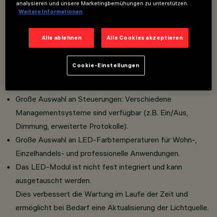
inspiriert von architektonischen Gewölben,
analysieren und unsere Marketingbemühungen zu unterstützen.
Weitere Informationen
reflektiert das Licht voll, gedämpft oder fast
unmerklich, je nach Oberflächenbeschaffenheit, und
Alle ablehnen
Alle Cookies akzeptieren
moduliert so den gesamten Lichteffekt.
Die Leuchte kann in der Standardversion mit Rahmen
Cookie-Einstellungen
oder in der vollständig bündigen Deckenversion dank
eines speziellen Zubehörs installiert werden.
Große Auswahl an Steuerungen: Verschiedene
Managementsysteme sind verfügbar (z.B. Ein/Aus,
Dimmung, erweiterte Protokolle).
Große Auswahl an LED-Farbtemperaturen für Wohn-,
Einzelhandels- und professionelle Anwendungen.
Das LED-Modul ist nicht fest integriert und kann
ausgetauscht werden.
Dies verbessert die Wartung im Laufe der Zeit und
ermöglicht bei Bedarf eine Aktualisierung der Lichtquelle.