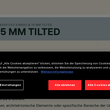
ASER EVO EINBAU Ø 75 MM TILTED
75 MM TILTED
f „Alle Cookies akzeptieren“ klicken, stimmen Sie der Speicherung von Cookies
m die Websitenavigation zu verbessern, die Websitenutzung zu analysieren und 
emühungen zu unterstützen.
Weitere Informationen
Einstellungen
Alle ablehnen
Alle Cookies 
Produkt verfügt über eine feste Ausrichtung des Leuchtenk
 zu erzielen.
lächen, architektonische Elemente oder spezifische Bereiche der