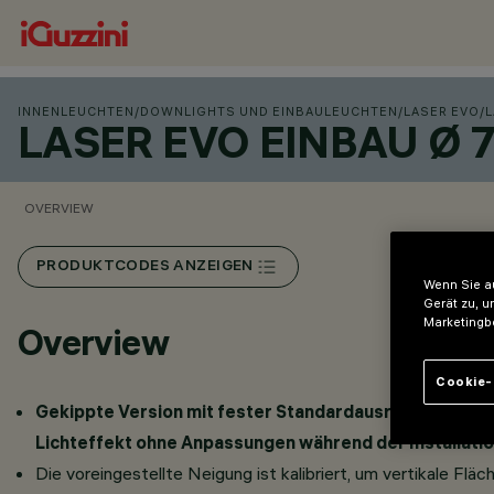
INNENLEUCHTEN
/
DOWNLIGHTS UND EINBAULEUCHTEN
/
LASER EVO
/
L
LASER EVO EINBAU Ø 
OVERVIEW
PRODUKTCODES ANZEIGEN
Wenn Sie au
Gerät zu, u
Marketingb
Overview
Cookie-
Gekippte Version mit fester Standardausrichtung: Das 
Lichteffekt ohne Anpassungen während der Installation
Die voreingestellte Neigung ist kalibriert, um vertikale F