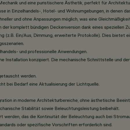
echanik und eine puristischere Ästhetik, perfekt für Architektur
isse in Einzelhandels-, Hotel- und Wohnumgebungen, in denen d
n schneller und ohne Anpassungen möglich, was eine Gleichmäßigke
n der komplett bündigen Deckenversion dank eines speziellen Zub
B. Ein/Aus, Dimmung, erweiterte Protokolle). Dies bietet eine 
sszenarien.
handels- und professionelle Anwendungen.
he Installation konzipiert. Die mechanische Schnittstelle und d
sgetauscht werden.
t bei Bedarf eine Aktualisierung der Lichtquelle.
ation in moderne Architekturbereiche, ohne ästhetische Beeint
mechanische Stabilität sowie Beleuchtungsleistung beibehält.
ert werden, das die Kontinuität der Beleuchtung auch bei Strom
dards oder spezifische Vorschriften erforderlich sind.