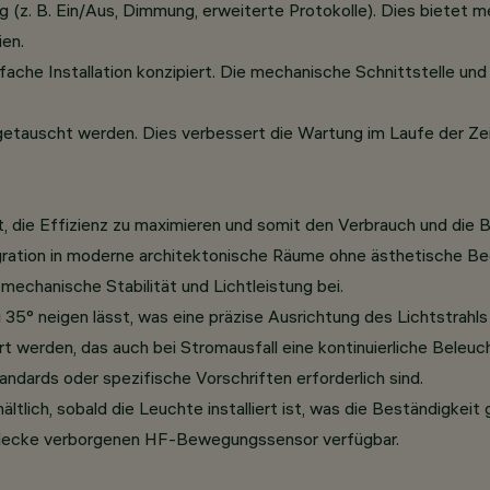
. B. Ein/Aus, Dimmung, erweiterte Protokolle). Dies bietet mehr 
en.
ache Installation konzipiert. Die mechanische Schnittstelle un
getauscht werden. Dies verbessert die Wartung im Laufe der Zeit
gt, die Effizienz zu maximieren und somit den Verbrauch und die 
ration in moderne architektonische Räume ohne ästhetische Bee
 mechanische Stabilität und Lichtleistung bei.
u 35° neigen lässt, was eine präzise Ausrichtung des Lichtstrahls
ert werden, das auch bei Stromausfall eine kontinuierliche Bele
dards oder spezifische Vorschriften erforderlich sind.
ältlich, sobald die Leuchte installiert ist, was die Beständigke
hendecke verborgenen HF-Bewegungssensor verfügbar.