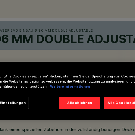
ASER EVO EINBAU Ø 96 MM DOUBLE ADJUSTABLE
 96 MM DOUBLE ADJUST
f „Alle Cookies akzeptieren“ klicken, stimmen Sie der Speicherung von Cookies
m die Websitenavigation zu verbessern, die Websitenutzung zu analysieren und 
emühungen zu unterstützen.
Weitere Informationen
Einstellungen
Alle ablehnen
Alle Cookies 
durch eine klare Ästhetik und ein dezentes Regulierungssys
nk eines speziellen Zubehörs in der vollständig bündigen Decken