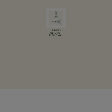
IP20/23
CEILING -
IP20/20 WALL