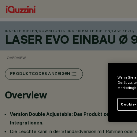
INNENLEUCHTEN
/
DOWNLIGHTS UND EINBAULEUCHTEN
/
LASER EVO
/
L
LASER EVO EINBAU Ø
OVERVIEW
PRODUKTCODES ANZEIGEN
Wenn Sie au
Gerät zu, u
Marketingb
Overview
Cookie-
Version Double Adjustable: Das Produkt zeichnet sich 
Integrationen.
Die Leuchte kann in der Standardversion mit Rahmen oder da