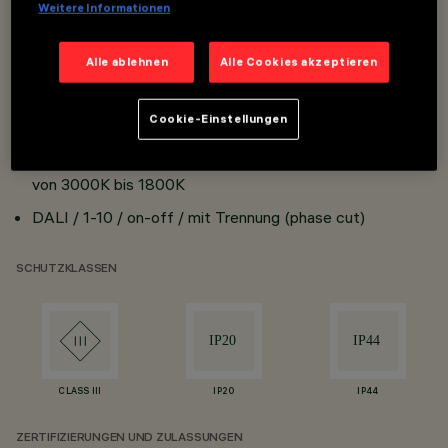
Weitere Informationen
Overview
Alle ablehnen
Alle Cookies akzeptieren
Einbauleuchten Minimal und Frame
Cookie-Einstellungen
UGR <15 für α <65°
Farbtemperatur: 2700K und 3000K + Warm-dim:
von 3000K bis 1800K
DALI / 1-10 / on-off / mit Trennung (phase cut)
SCHUTZKLASSEN
CLASS III
IP20
IP44
ZERTIFIZIERUNGEN UND ZULASSUNGEN