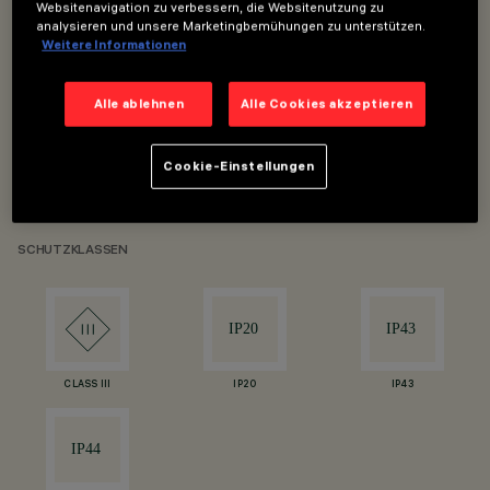
Websitenavigation zu verbessern, die Websitenutzung zu
analysieren und unsere Marketingbemühungen zu unterstützen.
Weitere Informationen
Einbauleuchten Minimal und Frame
UGR <15 für α <65°
Alle ablehnen
Alle Cookies akzeptieren
Farbtemperatur: 2700K und 3000K + Warm-dim:
von 3000K bis 1800K
Cookie-Einstellungen
DALI / 1-10 / on-off / mit Trennung (phase cut)
SCHUTZKLASSEN
CLASS III
IP20
IP43