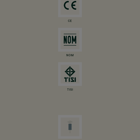
CE
NOM
TISI