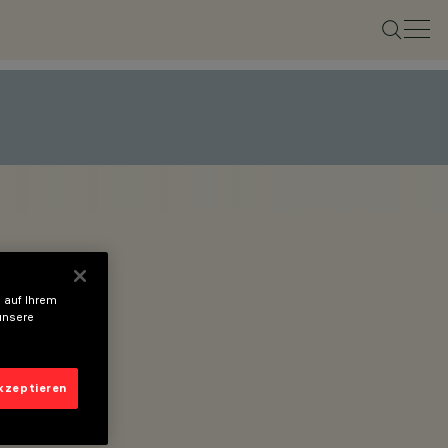
 auf Ihrem
unsere
uperrail.
akzeptieren
ls.