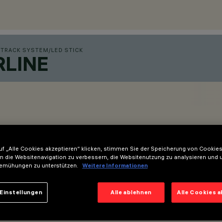
 TRACK SYSTEM
/
LED STICK
RLINE
f „Alle Cookies akzeptieren“ klicken, stimmen Sie der Speicherung von Cookies
m die Websitenavigation zu verbessern, die Websitenutzung zu analysieren und 
emühungen zu unterstützen.
Weitere Informationen
 weißer LED - komplett mit Adapter für den Einbau auf Schiene S
Einstellungen
Alle ablehnen
Alle Cookies 
haltung mit dimmbarer DALI-Funktionalität.
abhängige Steuerung jedes in die Schiene eingesetzten Lichtmodu