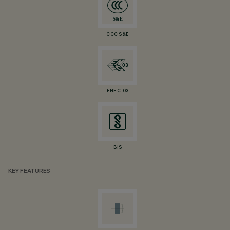
CCC S&E
ENEC-03
BIS
KEY FEATURES