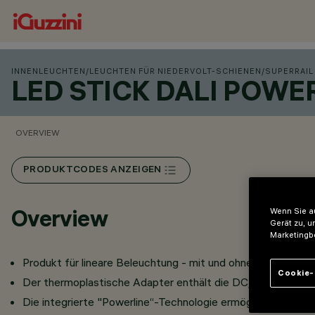
INNENLEUCHTEN
/
LEUCHTEN FÜR NIEDERVOLT-SCHIENEN
/
SUPERRAIL
LED STICK DALI POWE
OVERVIEW
PRODUKTCODES ANZEIGEN
Overview
Wenn Sie au
Gerät zu, u
Marketingb
Produkt für lineare Beleuchtung - mit und ohne einfarbiger,
Cookie-
Der thermoplastische Adapter enthält die DC/DC-Treibersc
Die integrierte "Powerline“-Technologie ermöglicht die un